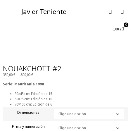
Javier Teniente
0
0,00
€
NOUAKCHOTT #2
350,00
€
-
1.800,00
€
Serie: Mauritania 1998
30×45 cm: Edición de 15
50×75 cm: Edición de 10
70×100 cm: Edición de 6
Dimensiones
Firma y numeración