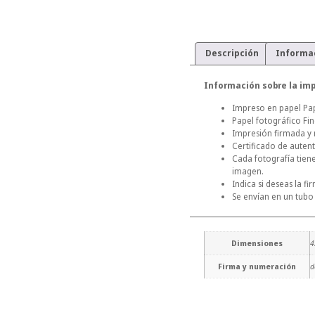
Descripción
Informac
Información sobre la imp
Impreso en papel Pape
Papel fotográfico Fi
Impresión firmada y
Certificado de autent
Cada fotografía tien
imagen.
Indica si deseas la f
Se envían en un tubo
Dimensiones
4
Firma y numeración
d