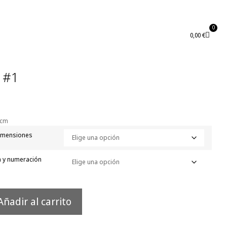
0
0,00
€
 #1
 cm
imensiones
a y numeración
Añadir al carrito