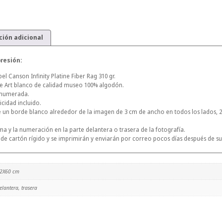
ión adicional
resión:
l Canson Infinity Platine Fiber Rag 310 gr.
ne Art blanco de calidad museo 100% algodón.
 numerada.
icidad incluido.
e un borde blanco alrededor de la imagen de 3 cm de ancho en todos los lados, 2
irma y la numeración en la parte delantera o trasera de la fotografía.
 de cartón rígido y se imprimirán y enviarán por correo pocos días después de su
2X60 cm
elantera, trasera